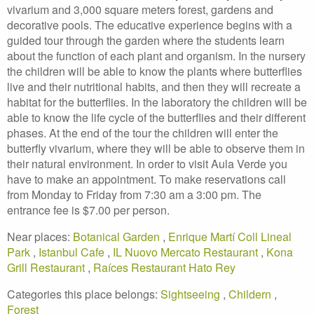
vivarium and 3,000 square meters forest, gardens and
decorative pools. The educative experience begins with a
guided tour through the garden where the students learn
about the function of each plant and organism. In the nursery
the children will be able to know the plants where butterflies
live and their nutritional habits, and then they will recreate a
habitat for the butterflies. In the laboratory the children will be
able to know the life cycle of the butterflies and their different
phases. At the end of the tour the children will enter the
butterfly vivarium, where they will be able to observe them in
their natural environment. In order to visit Aula Verde you
have to make an appointment. To make reservations call
from Monday to Friday from 7:30 am a 3:00 pm. The
entrance fee is $7.00 per person.
Near places:
Botanical Garden
,
Enrique Martí Coll Lineal
Park
,
Istanbul Cafe
,
IL Nuovo Mercato Restaurant
,
Kona
Grill Restaurant
,
Raíces Restaurant Hato Rey
Categories this place belongs:
Sightseeing
,
Childern
,
Forest