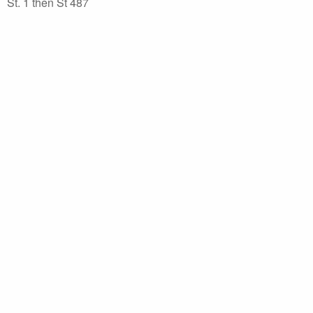
St. 1 then St 487