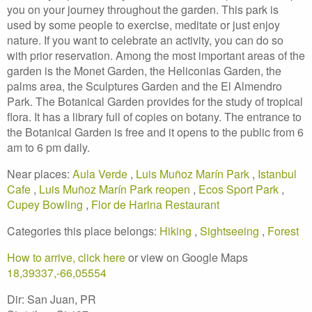
you on your journey throughout the garden. This park is
used by some people to exercise, meditate or just enjoy
nature. If you want to celebrate an activity, you can do so
with prior reservation. Among the most important areas of the
garden is the Monet Garden, the Heliconias Garden, the
palms area, the Sculptures Garden and the El Almendro
Park. The Botanical Garden provides for the study of tropical
flora. It has a library full of copies on botany. The entrance to
the Botanical Garden is free and it opens to the public from 6
am to 6 pm daily.
Near places:
Aula Verde
,
Luis Muñoz Marín Park
,
Istanbul
Cafe
,
Luis Muñoz Marín Park reopen
,
Ecos Sport Park
,
Cupey Bowling
,
Flor de Harina Restaurant
Categories this place belongs:
Hiking
,
Sightseeing
,
Forest
How to arrive, click here
or view on Google Maps
18,39337,-66,05554
Dir: San Juan, PR