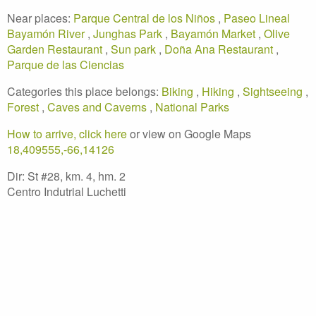
Near places:
Parque Central de los Niños
,
Paseo Lineal
Bayamón River
,
Junghas Park
,
Bayamón Market
,
Olive
Garden Restaurant
,
Sun park
,
Doña Ana Restaurant
,
Parque de las Ciencias
Categories this place belongs:
Biking
,
Hiking
,
Sightseeing
,
Forest
,
Caves and Caverns
,
National Parks
How to arrive, click here
or view on Google Maps
18,409555,-66,14126
Dir: St #28, km. 4, hm. 2
Centro Indutrial Luchetti