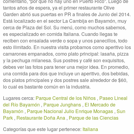
comentario, “por qué no hay uno en Puerto Rico”. Luego de
tantos años de espera, ya el primer restaurante Olive
Garden abrió sus puertas en PR a finales de Junio del 2014.
Está localizado en el sector La Cambija en Bayamón, muy
cerca de Plaza del Sol. Su menú, como muchos sabemos,
es especializado en comida Italiana. Cuando llegas te
reciben con ensalada verde o sopa y unos panecillos, todo
esto ilimitado. En nuestra visita probamos como aperitivo los
camarones empanados, como plato principal: lasaña, pizza
y la pechuga milanesa. Sus postres y café son exquisitos,
debes ver las fotos para tener una mejor idea. En promedio,
una comida para dos que incluye un aperitivo, dos bebidas,
dos platos principales y dos postres sale alrededor de $60,
lo cual es bastante común en la industria.
Lugares cerca:
Parque Central de los Niños
,
Paseo Lineal
del Río Bayamón
,
Parque Junghans
,
El Mercado de
Bayamón
,
Parque Nacional Julio Enrique Monagas
,
Sun
Park
,
Restaurante Doña Ana
,
Parque de las Ciencias
Categorías que este lugar pertenece:
Italiana