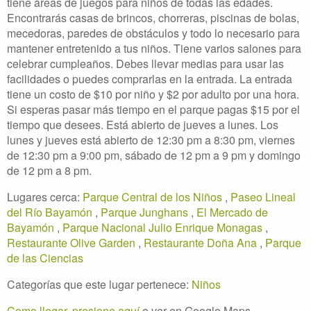
tiene áreas de juegos para niños de todas las edades.
Encontrarás casas de brincos, chorreras, piscinas de bolas,
mecedoras, paredes de obstáculos y todo lo necesario para
mantener entretenido a tus niños. Tiene varios salones para
celebrar cumpleaños. Debes llevar medias para usar las
facilidades o puedes comprarlas en la entrada. La entrada
tiene un costo de $10 por niño y $2 por adulto por una hora.
Si esperas pasar más tiempo en el parque pagas $15 por el
tiempo que desees. Está abierto de jueves a lunes. Los
lunes y jueves está abierto de 12:30 pm a 8:30 pm, viernes
de 12:30 pm a 9:00 pm, sábado de 12 pm a 9 pm y domingo
de 12 pm a 8 pm.
Lugares cerca:
Parque Central de los Niños
,
Paseo Lineal
del Río Bayamón
,
Parque Junghans
,
El Mercado de
Bayamón
,
Parque Nacional Julio Enrique Monagas
,
Restaurante Olive Garden
,
Restaurante Doña Ana
,
Parque
de las Ciencias
Categorías que este lugar pertenece:
Niños
Como llegar, presione aquí
o ver en Google Maps