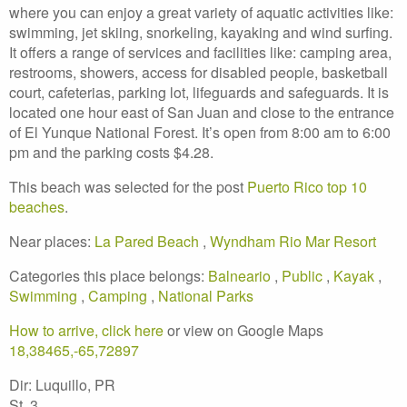
where you can enjoy a great variety of aquatic activities like:
swimming, jet skiing, snorkeling, kayaking and wind surfing.
It offers a range of services and facilities like: camping area,
restrooms, showers, access for disabled people, basketball
court, cafeterias, parking lot, lifeguards and safeguards. It is
located one hour east of San Juan and close to the entrance
of El Yunque National Forest. It’s open from 8:00 am to 6:00
pm and the parking costs $4.28.
This beach was selected for the post
Puerto Rico top 10
beaches
.
Near places:
La Pared Beach
,
Wyndham Rio Mar Resort
Categories this place belongs:
Balneario
,
Public
,
Kayak
,
Swimming
,
Camping
,
National Parks
How to arrive, click here
or view on Google Maps
18,38465,-65,72897
Dir: Luquillo, PR
St. 3