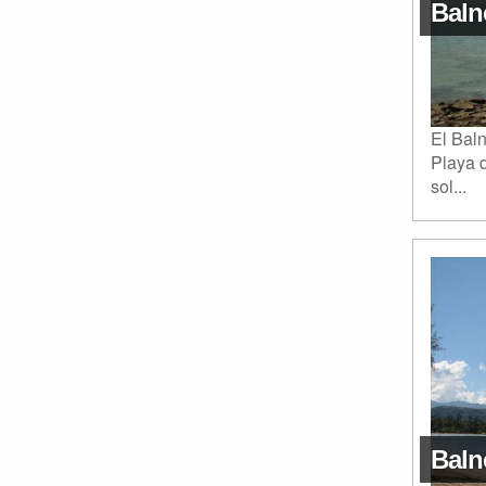
Baln
El Bal
Playa d
sol...
Baln