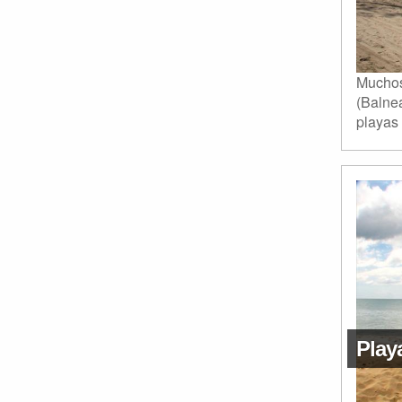
Muchos
(Balne
playas 
Play