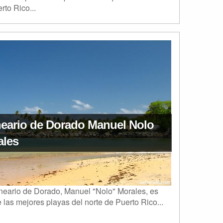
rto Rico...
neario de Dorado Manuel Nolo
ales
neario de Dorado, Manuel "Nolo" Morales, es
 las mejores playas del norte de Puerto Rico...