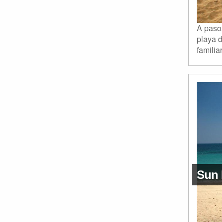
A paso
playa 
familiar
Sun 