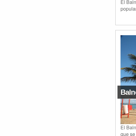
El Bal
popular
Baln
El Bal
que se 