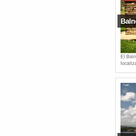
Baln
El Baln
localiz