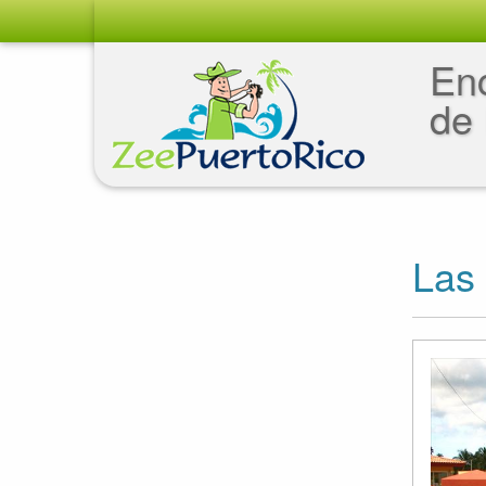
Enc
de 
Las 