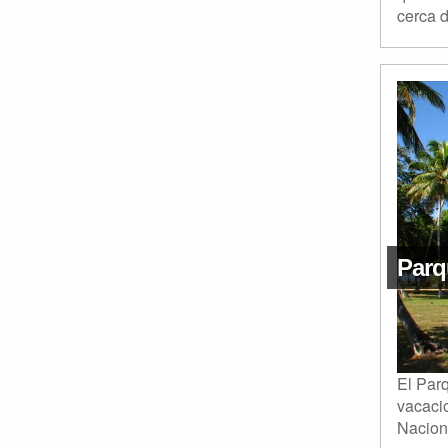
cerca d
Parq
El Par
vacaci
Naciona