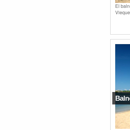
El bal
Vieques
Baln