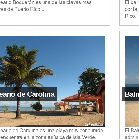
neario Boquerón es una de las playas más
El bal
es de Puerto Rico...
por l
Rico...
eario de Carolina
Baln
neario de Carolina es una playa muy concurrida
El Bal
encuentra en la zona turística de Isla Verde,
admin