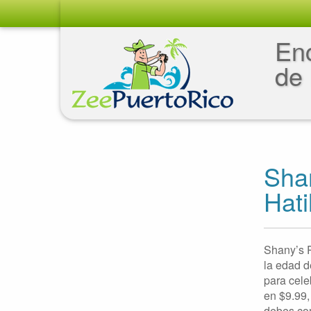
Enc
de 
Sha
Hati
Shany’s P
la edad d
para cele
en $9.99,
debes co