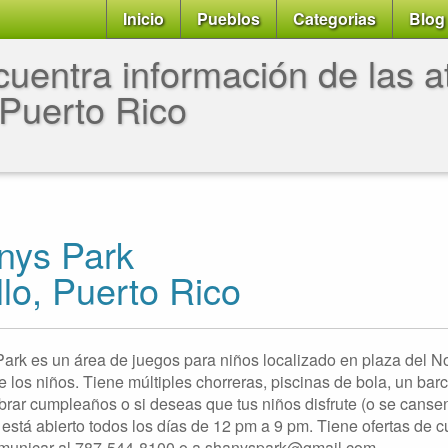
Inicio
Pueblos
Categorias
Blog
uentra información de las at
Puerto Rico
nys Park
llo, Puerto Rico
ark es un área de juegos para niños localizado en plaza del No
e los niños. Tiene múltiples chorreras, piscinas de bola, un barc
brar cumpleaños o si deseas que tus niños disfrute (o se canse
 está abierto todos los días de 12 pm a 9 pm. Tiene ofertas d
municar al 787-544-8100 o a shanyspark@gmail.com.