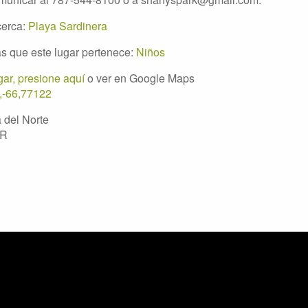
cerca:
Playa Sardinera
s que este lugar pertenece:
Niños
ar, presione aquí
o ver en Google Maps
,-66,77122
a del Norte
.R