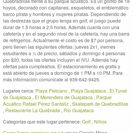
Quebradillas frente a su parque acuático. Es un golfito de 18
hoyos, decorado con capitanes, esqueletos, el emblemático
barco pirata y hombres y mujeres piratas. Dependiendo de
las destrezas que el grupo tenga en golf, el juego puede
durar de 1.5 horas a 2.5 horas. Además cuanta con una
cafetería y en el segundo nivel de la cafetería, hay una barra
de refrigerios. Actualmente el costo es de $7 por persona,
pero tienen las siguientes ofertas: jueves 2x1, viernes
estudiantes a ½ de precio, sábados y domingo 4 personas
por $20, todas las ofertas incluyen el IVU. Además hay
ofertas para cumpleaños. El estacionamiento es gratis y
está abierto de jueves a domingo de 1 PM a 10 PM. Para
más información comunícate al 939-642-9425.
Lugares cerca:
Playa Pelicano
,
Playa Guajataca
,
El Tunel
de Guajataca
,
El Merendero de Guajataca
,
Parque
Acuático Rafael Pérez Santaliz
,
Skatepark de Quebradillas
,
Restaurante La Quebrada
,
Río Guajataca
Categorías que este lugar pertenece:
Golf
,
Niños
Como llegar, presione aquí
o ver en Google Maps