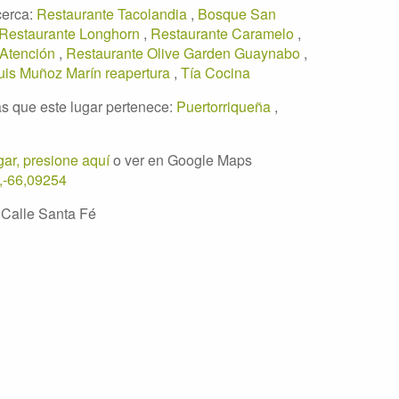
cerca:
Restaurante Tacolandia
,
Bosque San
Restaurante Longhorn
,
Restaurante Caramelo
,
 Atención
,
Restaurante Olive Garden Guaynabo
,
uis Muñoz Marín reapertura
,
Tía Cocina
s que este lugar pertenece:
Puertorriqueña
,
ar, presione aquí
o ver en Google Maps
,-66,09254
 Calle Santa Fé