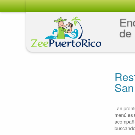
Enc
de 
Rest
San
Tan pront
menú es u
acompañan
buscando 