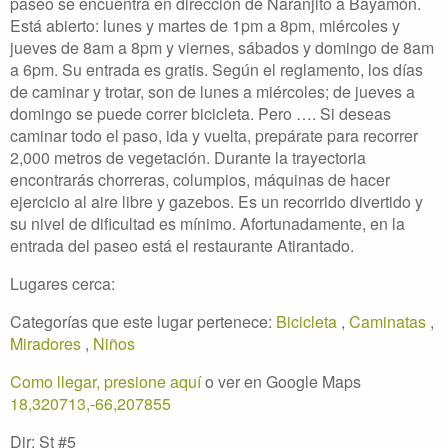
paseo se encuentra en dirección de Naranjito a Bayamón.
Está abierto: lunes y martes de 1pm a 8pm, miércoles y
jueves de 8am a 8pm y viernes, sábados y domingo de 8am
a 6pm. Su entrada es gratis. Según el reglamento, los días
de caminar y trotar, son de lunes a miércoles; de jueves a
domingo se puede correr bicicleta. Pero …. Si deseas
caminar todo el paso, ida y vuelta, prepárate para recorrer
2,000 metros de vegetación. Durante la trayectoria
encontrarás chorreras, columpios, máquinas de hacer
ejercicio al aire libre y gazebos. Es un recorrido divertido y
su nivel de dificultad es mínimo. Afortunadamente, en la
entrada del paseo está el restaurante Atirantado.
Lugares cerca:
Categorías que este lugar pertenece:
Bicicleta
,
Caminatas
,
Miradores
,
Niños
Como llegar, presione aquí
o ver en Google Maps
18,320713,-66,207855
Dir: St #5