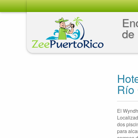
Enc
de 
Hot
Río
El Wyndh
Localizad
dos pisci
para alca
campos de