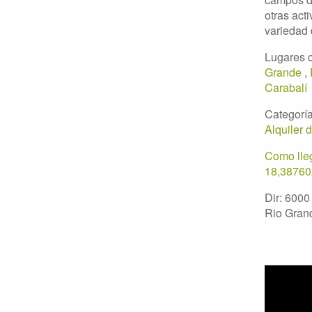
otras act
variedad 
Lugares 
Grande
,
Carabalí
Categoría
Alquiler 
Como lleg
18,38760
Dir: 6000
Rio Gran