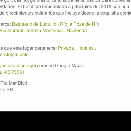
ividades. El hotel fue remodelado a principios del 2015 con un
de ofrecimientos culinarios que incluye desde la exquisita comida
cerca:
Balneario de Luquillo
,
Río la Poza de Río
Restaurante Terraza Montemar
,
Hacienda
s que este lugar pertenece:
Privada
,
Hoteles
,
de Alojamiento
ar, presione aquí
o ver en Google Maps
2,-65,75551
 Rio Mar Blvd
de, PR