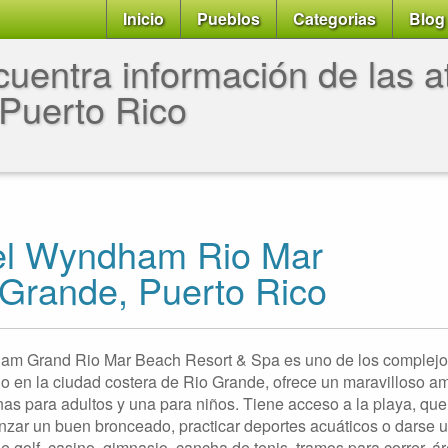
Inicio
Pueblos
Categorias
Blog
uentra información de las at
Puerto Rico
el Wyndham Rio Mar
 Grande, Puerto Rico
am Grand Rio Mar Beach Resort & Spa es uno de los complejos
o en la ciudad costera de Rio Grande, ofrece un maravilloso am
nas para adultos y una para niños. Tiene acceso a la playa, qu
nzar un buen bronceado, practicar deportes acuáticos o darse 
 golf, casino, gimnasio, cancha de tenis, tramos para correr, á