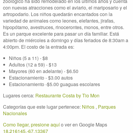
zoológico ha sido remodelado en los últimos años y cuenta
con nuevas atracciones como el aviario, el mariposario y el
artropodario. Los niños quedarán encantados con la
variedad de animales como leones, elefantes, jirafas,
hipopótamo, avestruces, rinocerontes, monos, entre otros.
Es un parque excelente para pasar un día familiar. Está
abierto de miércoles a domingo y días feriados de 8:30am a
4:00pm. El costo de la entrada es:
Niños (5 a 11) - $8
Adultos (12 a 59) - $13
Mayores (60 en adelante) - $6.50
Estacionamiento - $3.00 autos
Estacionamiento -$5.00 guaguas escolares
Lugares cerca:
Restaurante Costa by Tio Mon
Categorías que este lugar pertenece:
Niños
,
Parques
Nacionales
Como llegar, presione aquí
o ver en Google Maps
18,216145,-67,13367