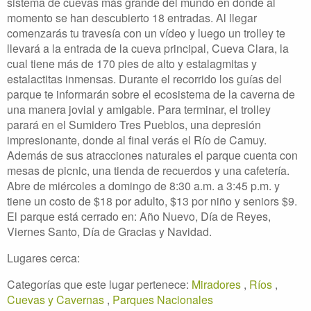
sistema de cuevas más grande del mundo en donde al
momento se han descubierto 18 entradas. Al llegar
comenzarás tu travesía con un vídeo y luego un trolley te
llevará a la entrada de la cueva principal, Cueva Clara, la
cual tiene más de 170 pies de alto y estalagmitas y
estalactitas inmensas. Durante el recorrido los guías del
parque te informarán sobre el ecosistema de la caverna de
una manera jovial y amigable. Para terminar, el trolley
parará en el Sumidero Tres Pueblos, una depresión
impresionante, donde al final verás el Río de Camuy.
Además de sus atracciones naturales el parque cuenta con
mesas de picnic, una tienda de recuerdos y una cafetería.
Abre de miércoles a domingo de 8:30 a.m. a 3:45 p.m. y
tiene un costo de $18 por adulto, $13 por niño y seniors $9.
El parque está cerrado en: Año Nuevo, Día de Reyes,
Viernes Santo, Día de Gracias y Navidad.
Lugares cerca:
Categorías que este lugar pertenece:
Miradores
,
Ríos
,
Cuevas y Cavernas
,
Parques Nacionales